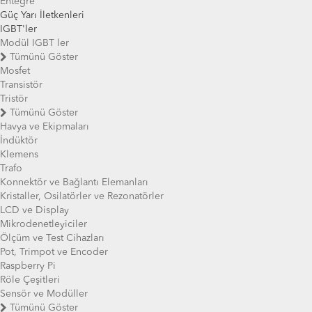
Entegre
Güç Yarı İletkenleri
IGBT'ler
Modül IGBT ler
Tümünü Göster
Mosfet
Transistör
Tristör
Tümünü Göster
Havya ve Ekipmaları
İndüktör
Klemens
Trafo
Konnektör ve Bağlantı Elemanları
Kristaller, Osilatörler ve Rezonatörler
LCD ve Display
Mikrodenetleyiciler
Ölçüm ve Test Cihazları
Pot, Trimpot ve Encoder
Raspberry Pi
Röle Çeşitleri
Sensör ve Modüller
Tümünü Göster