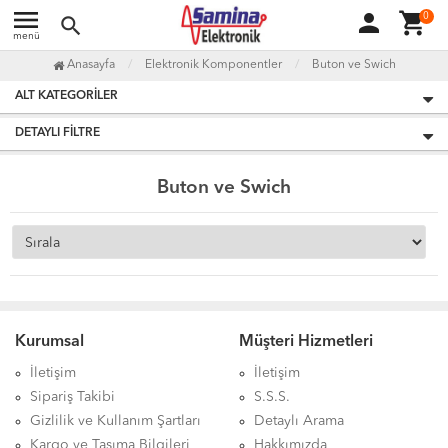
menu
person
shopping_cart
0
search
menü
Anasayfa
Elektronik Komponentler
Buton ve Swich
ALT KATEGORILER
DETAYLI FILTRE
Buton ve Swich
Kurumsal
Müşteri Hizmetleri
İletişim
İletişim
Sipariş Takibi
S.S.S.
Gizlilik ve Kullanım Şartları
Detaylı Arama
Kargo ve Taşıma Bilgileri
Hakkımızda