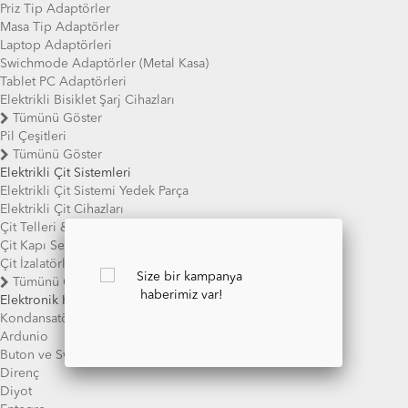
Priz Tip Adaptörler
Masa Tip Adaptörler
Laptop Adaptörleri
Swichmode Adaptörler (Metal Kasa)
Tablet PC Adaptörleri
Elektrikli Bisiklet Şarj Cihazları
Tümünü Göster
Pil Çeşitleri
Tümünü Göster
Elektrikli Çit Sistemleri
Elektrikli Çit Sistemi Yedek Parça
Elektrikli Çit Cihazları
Çit Telleri & Çit İpleri
Çit Kapı Setleri
Çit İzalatörleri & Direkleri
Tümünü Göster
Elektronik Komponentler
Kondansatör
Ardunio
Buton ve Swich
Direnç
Diyot