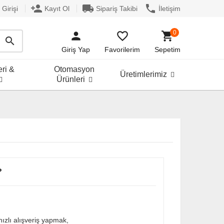
person_add
local_shipping
phone
Girişi
Kayıt Ol
Sipariş Takibi
İletişim
0
person
favorite_border
shopping_cart
search
Giriş Yap
Favorilerim
Sepetim
ri &
Otomasyon
Üretimlerimiz
Ürünleri
?
zlı alışveriş yapmak,