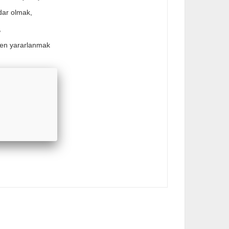
dar olmak,
,
den yararlanmak